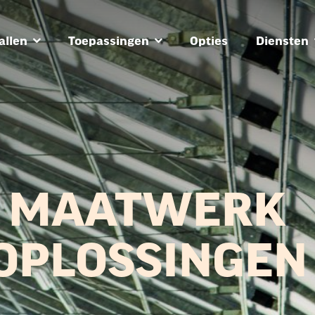
allen
Toepassingen
Opties
Diensten
MAATWERK
OPLOSSINGEN