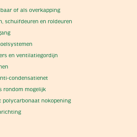
tbaar of als overkapping
n, schuifdeuren en roldeuren
ngang
 koelsystemen
ers en ventilatiegordijn
amen
nti-condensatienet
 rondom mogelijk
et polycarbonaat nokopening
nrichting