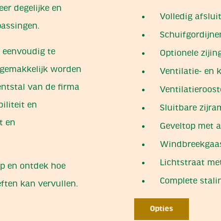
er degelijke en
Volledig afslui
passingen.
Schuifgordijne
, eenvoudig te
Optionele ziji
 gemakkelijk worden
Ventilatie- en
ntstal van de firma
Ventilatieroost
iliteit en
Sluitbare zijr
t en
Geveltop met a
Windbreekgaas
Lichtstraat m
p en ontdek hoe
Complete stali
ften kan vervullen.
Opties