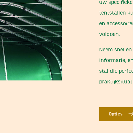
uw specifiek
tentstallen k
en accessoire
voldoen.
Neem snel en 
informatie, e
stal die perf
praktijksituat
Opties