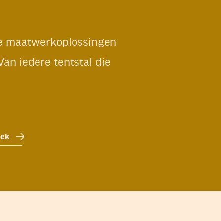
 we maatwerkoplossingen
an iedere tentstal die
prek