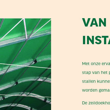
VAN
INST
Met onze ervar
stap van het 
stallen kunn
worden gema
De zeildoekh