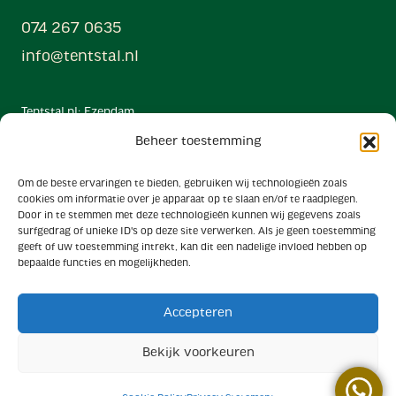
074 267 0635
info@tentstal.nl
Tentstal.nl: Ezendam
Veehouderijtechniek B.V.
Beheer toestemming
Hanzestraat 33
7622 AX Borne
Om de beste ervaringen te bieden, gebruiken wij technologieën zoals
cookies om informatie over je apparaat op te slaan en/of te raadplegen.
Powered by
Door in te stemmen met deze technologieën kunnen wij gegevens zoals
Ezendam group
surfgedrag of unieke ID's op deze site verwerken. Als je geen toestemming
geeft of uw toestemming intrekt, kan dit een nadelige invloed hebben op
bepaalde functies en mogelijkheden.
Algemene voorwaarden
Privacy
Accepteren
Cookies
Bekijk voorkeuren
© Tentstal