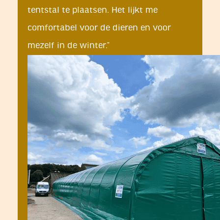
tentstal te plaatsen. Het lijkt me
comfortabel voor de dieren en voor
mezelf in de winter.”